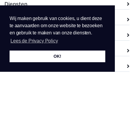
Diensten
Wij maken gebruik van cookies, u dient deze
Domeinnamen
te aanvaarden om onze website te bezoeken
en gebruik te maken van onze diensten.
Ondersteuning
Lees de Privacy Policy
Bedrijf
OK!
legal
Copyright © 2026 Netdistri bv. Alle rechten voorbehouden.