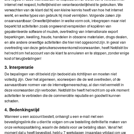
internet met respect, hoffelijkheid en verantwoordelijkheid te gebruiken. We
verwachten van de klant dat hij een kleine kennis heeft van hoe het internet
werkt, en welke types van gebruik hij moet vermijden. Volgende zaken zijn
onaanvaardbaar: Onwettelijkheden in welke vorm ook, inbegrepen maar niet
beperkt tot activiteiten zoals ongewenst verspreiden of kopiëren van
gepatenteerde software of muziek, overtreding van internationale export
beperkingen, kwelling, fraude, handelen in obscene materialen, drugs dealen,
en alle andere onwettige activiteiten die hier niet opgesomd zijn. In geval van
overtreding van deze gebruikersovereenkomst/voorwaarden, heeft Netdistri bv
het recht om het account van de klant te annuleren en te stoppen, zonder enige
kost of terugbetalingen!
3. Interpretatie
De bepalingen van dit beleid zijn bedoeld als richtlijnen en moeten niet
volledig zijn. Over het algemeen, voorwerpen die de wet overtreden, of de
aanvaardbare normen van de internetgemeenschap, al dan niet vermeldt in
deze voorwaarden zijn verboden. Netdistri bv heeft het recht om op elk moment
activiteiten te verbieden die de commerciële reputatie en goodwill kunnen
schaden.
4. Bedenkingstijd
Wanneer u een account bestelt, ontvangt u een e-mail met een
bevestigingslink die u dient te volgen om uw bestelling definitief te maken van
onze verkoopsafdeling, waarin de details voor uw betaling staan. Vanaf het
moment dat u heeft bevestigd, hebt u 7 werkdagen (maandag-vrijdag) om uw