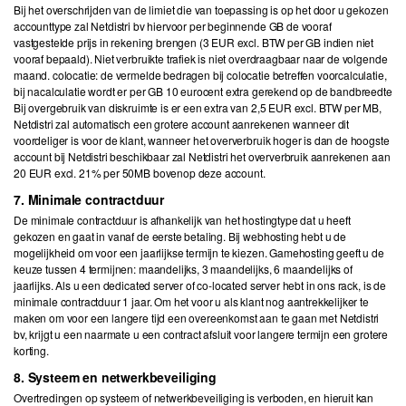
Bij het overschrijden van de limiet die van toepassing is op het door u gekozen
accounttype zal Netdistri bv hiervoor per beginnende GB de vooraf
vastgestelde prijs in rekening brengen (3 EUR excl. BTW per GB indien niet
vooraf bepaald). Niet verbruikte trafiek is niet overdraagbaar naar de volgende
maand. colocatie: de vermelde bedragen bij colocatie betreffen voorcalculatie,
bij nacalculatie wordt er per GB 10 eurocent extra gerekend op de bandbreedte
Bij overgebruik van diskruimte is er een extra van 2,5 EUR excl. BTW per MB,
Netdistri zal automatisch een grotere account aanrekenen wanneer dit
voordeliger is voor de klant, wanneer het oververbruik hoger is dan de hoogste
account bij Netdistri beschikbaar zal Netdistri het oververbruik aanrekenen aan
20 EUR excl. 21% per 50MB bovenop deze account.
7. Minimale contractduur
De minimale contractduur is afhankelijk van het hostingtype dat u heeft
gekozen en gaat in vanaf de eerste betaling. Bij webhosting hebt u de
mogelijkheid om voor een jaarlijkse termijn te kiezen. Gamehosting geeft u de
keuze tussen 4 termijnen: maandelijks, 3 maandelijks, 6 maandelijks of
jaarlijks. Als u een dedicated server of co-located server hebt in ons rack, is de
minimale contractduur 1 jaar. Om het voor u als klant nog aantrekkelijker te
maken om voor een langere tijd een overeenkomst aan te gaan met Netdistri
bv, krijgt u een naarmate u een contract afsluit voor langere termijn een grotere
korting.
8. Systeem en netwerkbeveiliging
Overtredingen op systeem of netwerkbeveiliging is verboden, en hieruit kan