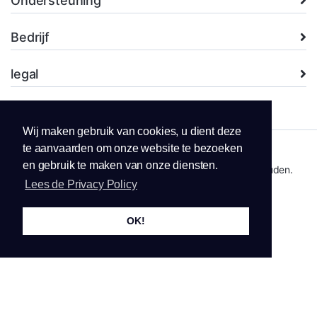
Ondersteuning
Bedrijf
legal
Wij maken gebruik van cookies, u dient deze
te aanvaarden om onze website te bezoeken
en gebruik te maken van onze diensten.
Copyright © 2026 Netdistri bv. Alle rechten voorbehouden.
Lees de Privacy Policy
OK!