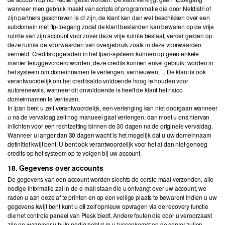
wanneer men gebruik maakt van scripts of programmatie die door Netdistri of
zijn partners geschreven is of zijn, de klant kan dan wel beschikken over een
subdomein met ftp-toegang zodat de klant bestanden kan bewaren op de vrije
ruimte van zijn account voor zover deze vrije ruimte bestaat, verder gelden op
deze ruimte de voorwaarden van overgebruik zoals in deze voorwaarden
vermeld. Credits opgeladen in het Ipan-systeem kunnen op geen enkele
manier teruggevorderd worden, deze credits kunnen enkel gebruikt worden in
het systeem om domeinnamen te verlengen, vernieuwen, ... De klant is ook
verantwoordelijk om het creditsaldo voldoende hoog te houden voor
autorenewals, wanneer dit onvoldoende is heeft de klant het risico
domeinnamen te verliezen.
In Ipan bent u zelf verantwoordelijk, een verlenging kan niet doorgaan wanneer
u na de vervaldag zelf nog manueel gaat verlengen, dan moet u ons hiervan
inlichten voor een rechtzetting binnen de 30 dagen na de originele vervaldag.
Wanneer u langer dan 30 dagen wacht is het mogelijk dat u uw domeinnaam
definitief kwijt bent. U bent ook verantwoordelijk voor het al dan niet genoeg
credits op het systeem op te volgen bij uw account.
18. Gegevens over accounts
De gegevens van een account worden slechts de eerste maal verzonden, alle
nodige informatie zal in de e-mail staan die u ontvangt over uw account, we
raden u aan deze af te printen en op een veilige plaats te bewaren! Indien u uw
gegevens kwijt bent kunt u dit zelf opnieuw opvragen via de recovery functie
die het controle paneel van Plesk biedt. Andere fouten die door u veroorzaakt
zijn en waarvoor u hulp nodig hebt d.m.v. tussenkomst op de server zullen