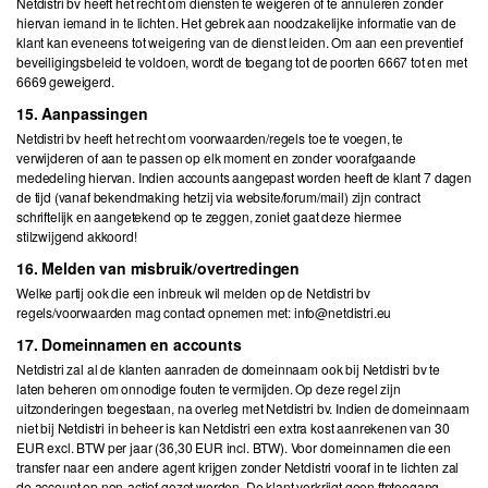
Netdistri bv heeft het recht om diensten te weigeren of te annuleren zonder
hiervan iemand in te lichten. Het gebrek aan noodzakelijke informatie van de
klant kan eveneens tot weigering van de dienst leiden. Om aan een preventief
beveiligingsbeleid te voldoen, wordt de toegang tot de poorten 6667 tot en met
6669 geweigerd.
15. Aanpassingen
Netdistri bv heeft het recht om voorwaarden/regels toe te voegen, te
verwijderen of aan te passen op elk moment en zonder voorafgaande
mededeling hiervan. Indien accounts aangepast worden heeft de klant 7 dagen
de tijd (vanaf bekendmaking hetzij via website/forum/mail) zijn contract
schriftelijk en aangetekend op te zeggen, zoniet gaat deze hiermee
stilzwijgend akkoord!
16. Melden van misbruik/overtredingen
Welke partij ook die een inbreuk wil melden op de Netdistri bv
regels/voorwaarden mag contact opnemen met: info@netdistri.eu
17. Domeinnamen en accounts
Netdistri zal al de klanten aanraden de domeinnaam ook bij Netdistri bv te
laten beheren om onnodige fouten te vermijden. Op deze regel zijn
uitzonderingen toegestaan, na overleg met Netdistri bv. Indien de domeinnaam
niet bij Netdistri in beheer is kan Netdistri een extra kost aanrekenen van 30
EUR excl. BTW per jaar (36,30 EUR incl. BTW). Voor domeinnamen die een
transfer naar een andere agent krijgen zonder Netdistri vooraf in te lichten zal
de account op non-actief gezet worden. De klant verkrijgt geen ftptoegang