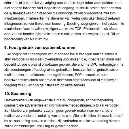
criminele of burgerlijke vervolging voortvloeien. Ingesloten voorbeelden maar
niet beperkt tot deze: Niet toegestane toegang, misbruik, testen, scannen van
de systeembeveiliging of acties die onnodige trafiek of gegevens met zich
meebrengen. Interferentie met diensten van welke gebruiker, host of netwerk
inbegrepen, zonder limiet, mail bombing, flooding, pogingen om het systeem te
overladen of aan te vallen, wijzigen van welke TCP-IP informatie ook of een
deel van de header informatie in een e-mail of een nieuwsgroep post. Dit ter
beoordeling van Netdistri bv!
9. Fout gebruik van systeembronnen
Elke poging tot ondermijnen van of schade toe te brengen aan de server is
strikt verboden! Het is een overtreding voor elkeen die, inbegrepen maar niet
beperkt tot, posts plaatst of software gebruikt die enorme CPU vertragingen met
zich meebrengen of opslagruimte gebruiken, toestaan tot het gebruik van e-
maildiensten, e-maildoorstuur mogelijkheden, POP accounts of auto-
beantwoord systemen anders dan deze voor eigen accounts of resellers of
toegang tot CGI-scripts geinstalleerd op onze servers.
10. Spamming
Het verzenden van ongewenste e-mails, inbegrepen, zonder beperking,
commerciële advertenties en informatieve mededelingen, is totaal verboden.
Een klant of zijn gebruikers zullen geen gebruik maken van een andere
mailserver zonder de toelating van deze site. Alle activiteiten die door Netdistri
bv als spamming aanzien worden, zijn verboden en elke overtreding hiervan
zal de onmiddellijke uitsluiting tot gevolg hebben.