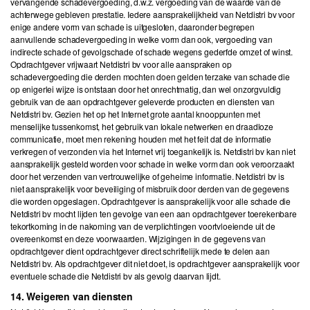
vervangende schadevergoeding, d.w.z. vergoeding van de waarde van de
achterwege gebleven prestatie. Iedere aansprakelijkheid van Netdistri bv voor
enige andere vorm van schade is uitgesloten, daaronder begrepen
aanvullende schadevergoeding in welke vorm dan ook, vergoeding van
indirecte schade of gevolgschade of schade wegens gederfde omzet of winst.
Opdrachtgever vrijwaart Netdistri bv voor alle aanspraken op
schadevergoeding die derden mochten doen gelden terzake van schade die
op enigerlei wijze is ontstaan door het onrechtmatig, dan wel onzorgvuldig
gebruik van de aan opdrachtgever geleverde producten en diensten van
Netdistri bv. Gezien het op het Internet grote aantal knooppunten met
menselijke tussenkomst, het gebruik van lokale netwerken en draadloze
communicatie, moet men rekening houden met het feit dat de informatie
verkregen of verzonden via het Internet vrij toegankelijk is. Netdistri bv kan niet
aansprakelijk gesteld worden voor schade in welke vorm dan ook veroorzaakt
door het verzenden van vertrouwelijke of geheime informatie. Netdistri bv is
niet aansprakelijk voor beveiliging of misbruik door derden van de gegevens
die worden opgeslagen. Opdrachtgever is aansprakelijk voor alle schade die
Netdistri bv mocht lijden ten gevolge van een aan opdrachtgever toerekenbare
tekortkoming in de nakoming van de verplichtingen voortvloeiende uit de
overeenkomst en deze voorwaarden. Wijzigingen in de gegevens van
opdrachtgever dient opdrachtgever direct schriftelijk mede te delen aan
Netdistri bv. Als opdrachtgever dit niet doet, is opdrachtgever aansprakelijk voor
eventuele schade die Netdistri bv als gevolg daarvan lijdt.
14. Weigeren van diensten