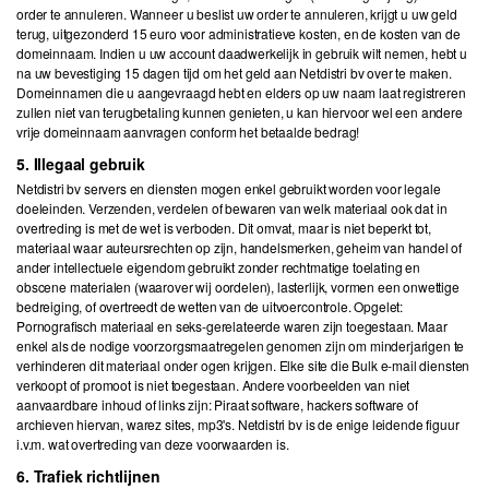
order te annuleren. Wanneer u beslist uw order te annuleren, krijgt u uw geld
terug, uitgezonderd 15 euro voor administratieve kosten, en de kosten van de
domeinnaam. Indien u uw account daadwerkelijk in gebruik wilt nemen, hebt u
na uw bevestiging 15 dagen tijd om het geld aan Netdistri bv over te maken.
Domeinnamen die u aangevraagd hebt en elders op uw naam laat registreren
zullen niet van terugbetaling kunnen genieten, u kan hiervoor wel een andere
vrije domeinnaam aanvragen conform het betaalde bedrag!
5. Illegaal gebruik
Netdistri bv servers en diensten mogen enkel gebruikt worden voor legale
doeleinden. Verzenden, verdelen of bewaren van welk materiaal ook dat in
overtreding is met de wet is verboden. Dit omvat, maar is niet beperkt tot,
materiaal waar auteursrechten op zijn, handelsmerken, geheim van handel of
ander intellectuele eigendom gebruikt zonder rechtmatige toelating en
obscene materialen (waarover wij oordelen), lasterlijk, vormen een onwettige
bedreiging, of overtreedt de wetten van de uitvoercontrole. Opgelet:
Pornografisch materiaal en seks-gerelateerde waren zijn toegestaan. Maar
enkel als de nodige voorzorgsmaatregelen genomen zijn om minderjarigen te
verhinderen dit materiaal onder ogen krijgen. Elke site die Bulk e-mail diensten
verkoopt of promoot is niet toegestaan. Andere voorbeelden van niet
aanvaardbare inhoud of links zijn: Piraat software, hackers software of
archieven hiervan, warez sites, mp3's. Netdistri bv is de enige leidende figuur
i.v.m. wat overtreding van deze voorwaarden is.
6. Trafiek richtlijnen