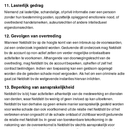
11. Lasterlijk gedrag
Niemand zal lasterlijke, schandalige, of privë informatie over een persoon
zonder hun toestemming posten, opzettelijk opleggend emotionele nood, of
overtredend handelsmerken, auteursrechten of andere intellectueel
eigendomsrechten.
12. Gevolgen van overtreding
Wanneer Netdistri bv op de hoogte komt van een inbreuk op de voorwaarden,
zal een onderzoek ingesteld worden. Gedurende dit onderzoek mag Netdistri
bv de account op non-actief zetten om verder mogelijke ontoelaatbare
activiteiten te voorkomen. Afhangende van doorwegingskracht van de
overtreding, mag Netdistri bv, de account beperken, opheffen of zelf het
contract beëindigen. Indien van toepassing kan een geldsom opgelegd
worden die de geleden schade moet vergoeden. Als het om een criminele actie
gaat zal Netdistri bv de wetgevende instanties hiervan inlichten.
13. Beperking van aansprakelijkheid
Netdistri bv is bij haar activiteiten afhankelijk van de medewerking en diensten
van derden, waar Netdistri bv weinig of geen invloed op kan uitoefenen.
Netdistri bv kan derhalve op geen enkele manier aansprakelijk gesteld worden
voor welke schade dan ook voortkomend uit de relatie met Netdistri bv of het
verbreken ervan ongeacht of de schade ontstaat of zichtbaar wordt gedurende
de relatie met Netdistri bv. In geval van toerekenbare tekortkoming in de
nakoming van de overeenkomst is Netdistri bv slechts aansprakelijk voor